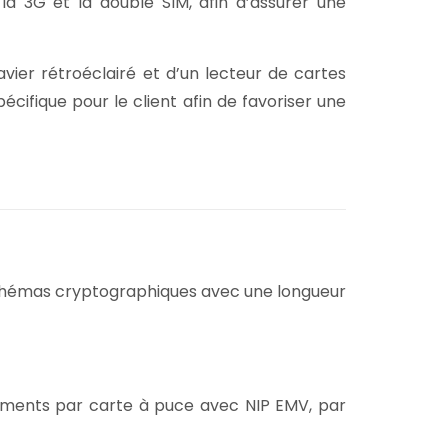
a 3G et la double SIM, afin d’assurer une
avier rétroéclairé et d’un lecteur de cartes
écifique pour le client afin de favoriser une
s schémas cryptographiques avec une longueur
aiements par carte à puce avec NIP EMV, par