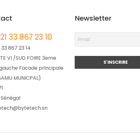
act
Newsletter
21 33 867 23 10
 33 867 23 14
TE VI /SUD FOIRE 3eme
gauche Facade principale
 SAMU MUNICPAL)
71
 Sénégal
etech@bytetech.sn