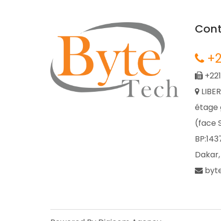
Cont
+2
+221
LIBER
étage 
(face
BP:143
Dakar,
byt